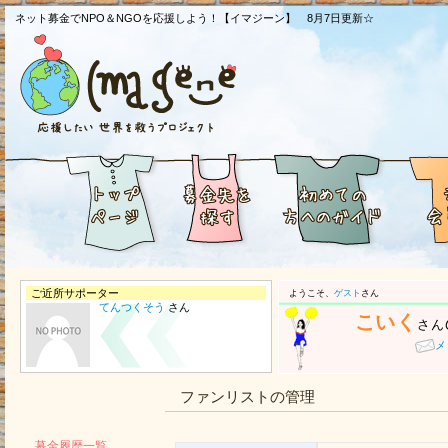
ネット募金でNPO＆NGOを応援しよう！【イマジーン】 8月7日更新☆
ご近所サポーター
ようこそ、
ゲスト
さん
てんつくそう
さん
こいく
さん
メ
ファンリストの管理
募金履歴一覧