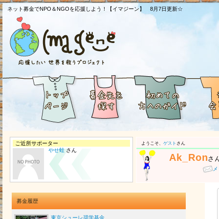
ネット募金でNPO＆NGOを応援しよう！【イマジーン】 8月7日更新☆
ご近所サポーター
ようこそ、
ゲスト
さん
やせ蛙
さん
Ak_Ron
さ
メ
募金履歴
東京シューレ奨学基金