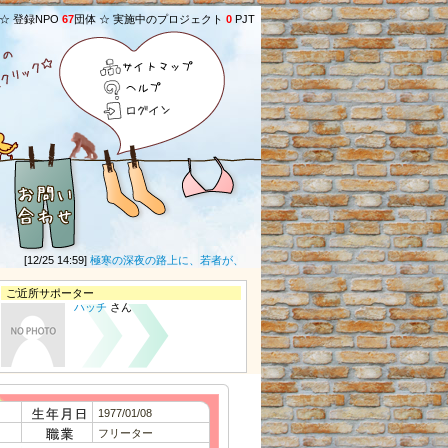
 ☆ 登録NPO
67
団体 ☆ 実施中のプロジェクト
0
PJT
サイトマップ
ヘルプ
ログイン
[12/25 14:59]
極寒の深夜の路上に、若者が、段ボールや毛布などの防寒具もなしで寝て
ご近所サポーター
ハッチ
さん
1977/01/08
フリーター