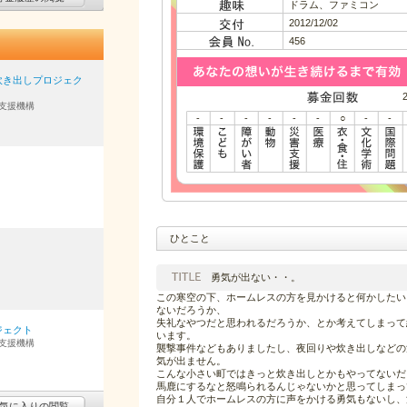
ドラム、ファミコン
2012/12/02
456
炊き出しプロジェク
支援機構
-
-
-
-
-
-
○
-
-
ひとこと
勇気が出ない・・。
この寒空の下、ホームレスの方を見かけると何かしたい
ないだろうか、
失礼なやつだと思われるだろうか、とか考えてしまって
ジェクト
います。
支援機構
襲撃事件などもありましたし、夜回りや炊き出しなどの
気が出ません。
こんな小さい町ではきっと炊き出しとかもやってないだ
馬鹿にするなと怒鳴られるんじゃないかと思ってしまっ
自分１人でホームレスの方に声をかける勇気もないし、
気に入りの閲覧