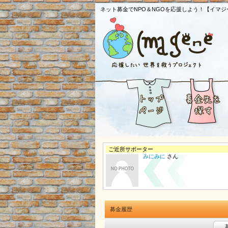
ネット募金でNPO＆NGOを応援しよう！【イマジ
ご近所サポーター
みにみに
さん
募金履歴