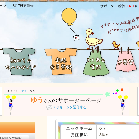
ーン】 8月7日更新☆
サポーター 総勢
1,497
名
ようこそ、
ゲスト
さん
ゆう
のサポーターページ
さん
メッセージを送信する
ゆう
大阪府
募金履歴の閲覧