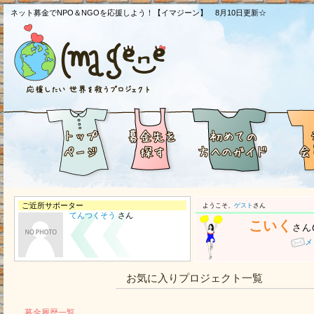
ネット募金でNPO＆NGOを応援しよう！【イマジーン】 8月10日更新☆
ご近所サポーター
ようこそ、
ゲスト
さん
てんつくそう
さん
こいく
さん
メ
お気に入りプロジェクト一覧
募金履歴一覧