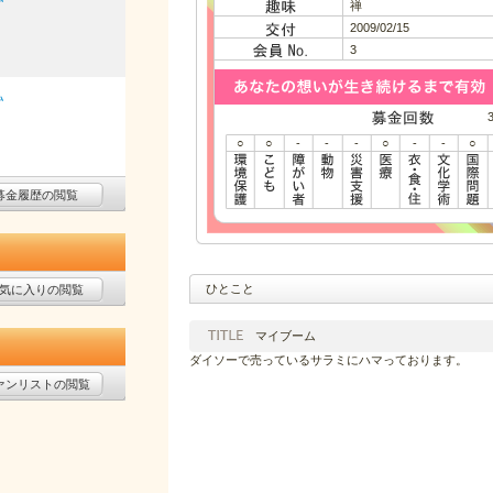
禅
2009/02/15
3
払
○
○
-
-
-
○
-
-
○
募金履歴の閲覧
ひとこと
気に入りの閲覧
マイブーム
ダイソーで売っているサラミにハマっております。
ァンリストの閲覧