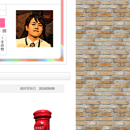
3
○
2010/05/08