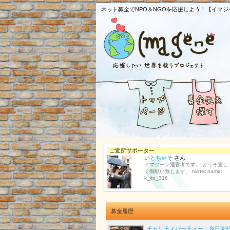
ネット募金でNPO＆NGOを応援しよう！【イマジ
ご近所サポーター
いとちゃそ
さん
イマジーン運営者です。 どうぞ宜し
く御願い致します。 twitter name:
k_ito_316
募金履歴
チャリティパーティー：当日支