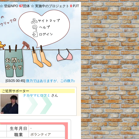
 ☆ 登録NPO
67
団体 ☆ 実施中のプロジェクト
0
PJT
サイトマップ
ヘルプ
ログイン
[03/25 00:45]
微力ではありますが、この微力があなた方への救いになることを願います。 dsl
ご近所サポーター
ナカヤマヒロフミ
さん
-
ボランティア