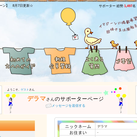
ーン】 8月7日更新☆
サポーター 総勢
1,497
名
ようこそ、
ゲスト
さん
デラマ
のサポーターページ
さん
メッセージを送信する
デラマ
-
払