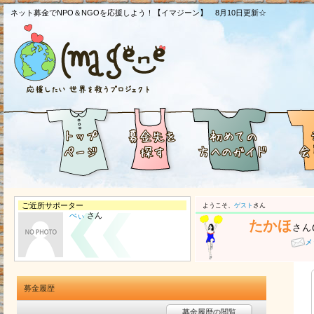
ネット募金でNPO＆NGOを応援しよう！【イマジーン】 8月10日更新☆
ご近所サポーター
ようこそ、
ゲスト
さん
べぃ
さん
たかほ
さん
メ
募金履歴
募金履歴の閲覧