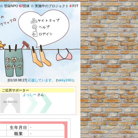
 ☆ 登録NPO
67
団体 ☆ 実施中のプロジェクト
0
PJT
サイトマップ
ヘルプ
ログイン
[01/18 08:27]
応援しています。
(
takky1961
さん) ★
[01/17 17:14]
お風呂に入ってリフ
ご近所サポーター
よっしー
さん
-
-