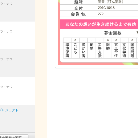
読書（積ん読派）
イツ・ナウ
2010/10/18
272
）
イツ・ナウ
-
○
-
-
-
○
○
-
○
）
イツ・ナウ
イツ・ナウ
防プロジェクト
募金履歴の閲覧