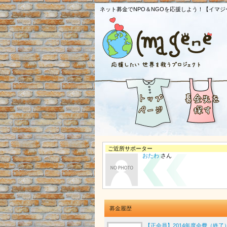
ネット募金でNPO＆NGOを応援しよう！【イマジ
ご近所サポーター
おたわ
さん
募金履歴
【正会員】2014年度会費（終了