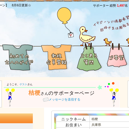
ーン】 8月6日更新☆
サポーター 総勢
1,497
名
ようこそ、
ゲスト
さん
桔梗
のサポーターページ
さん
メッセージを送信する
桔梗
兵庫県
）