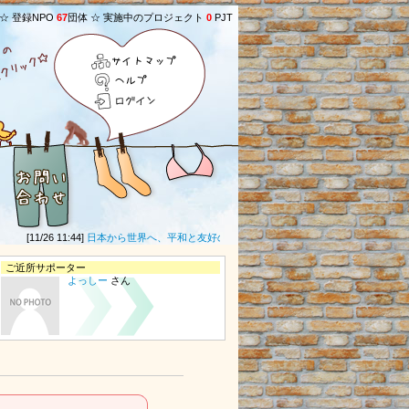
 ☆ 登録NPO
67
団体 ☆ 実施中のプロジェクト
0
PJT
サイトマップ
ヘルプ
ログイン
[11/26 11:44]
日本から世界へ、平和と友好の輪がひろがりますように。
(匿名募金者さ
ご近所サポーター
よっしー
さん