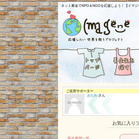
ネット募金でNPO＆NGOを応援しよう！【イマジ
ご近所サポーター
おたわ
さん
お気に入り
募金履歴一覧