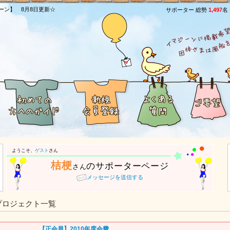
ーン】 8月8日更新☆
サポーター 総勢
1,497
名
ようこそ、
ゲスト
さん
桔梗
のサポーターページ
さん
メッセージを送信する
プロジェクト一覧
【正会員】2010年度会費