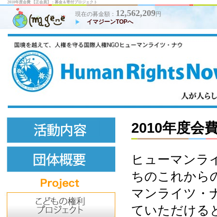
2010年度会費 【正会員】：募金＆寄付プロジェクト
12,562,209
現在の募金額：
円
イマジーンTOPへ
2010年度会
ヒューマンラ
ちのこれから
マンライツ・
ていただける