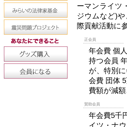
ーマンライツ
ジウムなど)
際貢献活動に
正会員
年会費 個
持つ会員 
が、特別に
会費 団体
費額が減額
賛助会員
年会費5千
イツ・ナウ