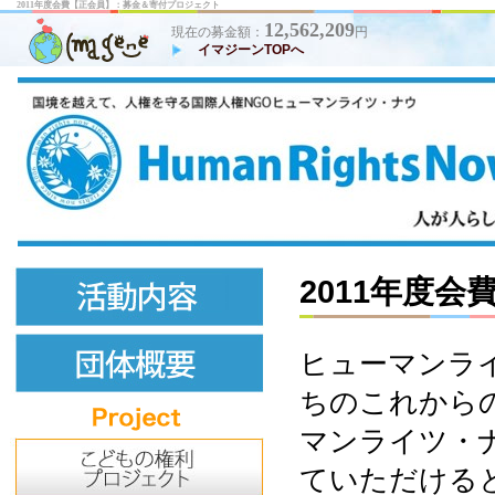
2011年度会費【正会員】：募金＆寄付プロジェクト
12,562,209
現在の募金額：
円
イマジーンTOPへ
2011年度会
ヒューマンラ
ちのこれから
マンライツ・
ていただける