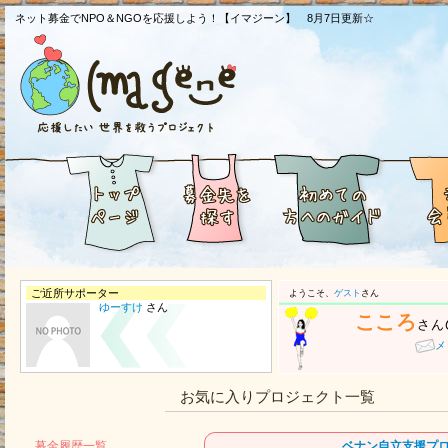
ネット募金でNPO＆NGOを応援しよう！【イマジーン】 8月7日更新☆
ご近所サポーター
ようこそ、
ゲスト
さん
ゆーすけ
さん
こころ
さん
メ
お気に入りプロジェクト一覧
募金履歴一覧
ベナン自立支援プ