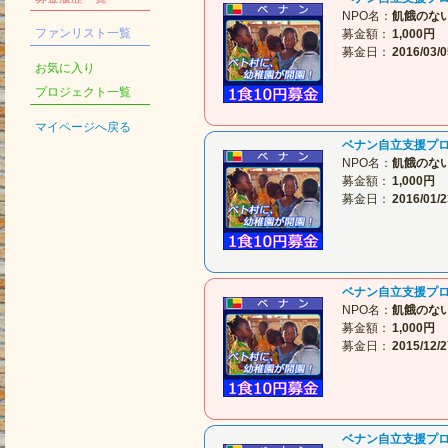
NPO名：
飢餓のな
ファンリスト一覧
募金額：
1,000円
募金日：
2016/03/0
お気に入り
プロジェクト一覧
マイページへ戻る
ベナン自立支援プ
NPO名：
飢餓のな
募金額：
1,000円
募金日：
2016/01/2
ベナン自立支援プ
NPO名：
飢餓のな
募金額：
1,000円
募金日：
2015/12/2
ベナン自立支援プ