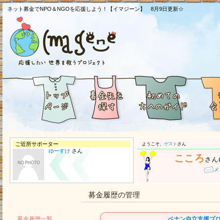
ネット募金でNPO＆NGOを応援しよう！【イマジーン】 8月9日更新☆
ご近所サポーター
ようこそ、
ゲスト
さん
ゆーすけ
さん
こころ
さん
メ
募金履歴の管理
募金履歴一覧
ベナン自立支援プ