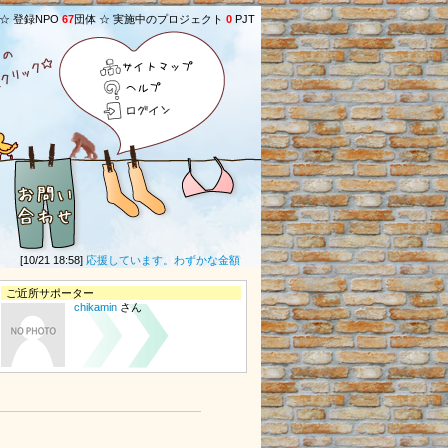
 ☆ 登録NPO
67
団体 ☆ 実施中のプロジェクト
0
PJT
サイトマップ
ヘルプ
ログイン
[10/21 18:58]
応援しています。わずかな金額ですが、役立ててくださいm(__)m
(
桔梗
さ
ご近所サポーター
chikamin
さん