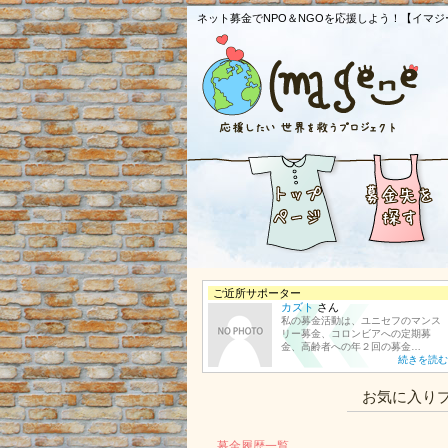
ネット募金でNPO＆NGOを応援しよう！【イマジ
ご近所サポーター
カズト
さん
私の募金活動は、ユニセフのマンス
リー募金、コロンビアへの定期募
金、高齢者への年２回の募金…
続きを読む
お気に入り
募金履歴一覧