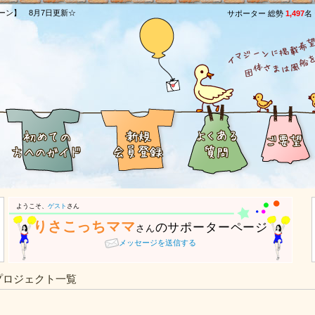
ーン】 8月7日更新☆
サポーター 総勢
1,497
名
ようこそ、
ゲスト
さん
りさこっちママ
のサポーターページ
さん
メッセージを送信する
プロジェクト一覧