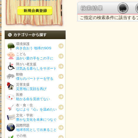
ご指定の検索条件に該当する
カテゴリから探す
環境保護
向き合おう 地球のSOS
こども
温かい愛の手をこの子に
障がい者支援
活気ある暮らしをサポート
動物
僕らのパートナーを守る
災害支援
災害地に笑顔を再び
医療
助かる命を見捨てない
衣・食・住
なにより『心』を温めたい
文化・学術
豊かな文化を未来につなぐ
国際問題
地球市民として出来ること
その他