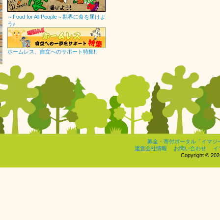
～Food for All People～世界に食を届けよ
う♪
ホームレス、自立へのサポート特集!!
募金・寄付ポータル「イマジ
運営会社情報
お問い合わせ
イ
Copyright © 2026