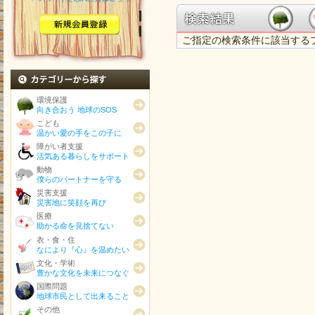
ご指定の検索条件に該当する
カテゴリから探す
環境保護
向き合おう 地球のSOS
こども
温かい愛の手をこの子に
障がい者支援
活気ある暮らしをサポート
動物
僕らのパートナーを守る
災害支援
災害地に笑顔を再び
医療
助かる命を見捨てない
衣・食・住
なにより『心』を温めたい
文化・学術
豊かな文化を未来につなぐ
国際問題
地球市民として出来ること
その他