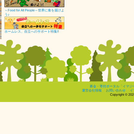
～Food for All People～世界に食を届けよ
う♪
ホームレス、自立へのサポート特集!!
募金・寄付ポータル「イマジ
運営会社情報
お問い合わせ
イ
Copyright © 2026