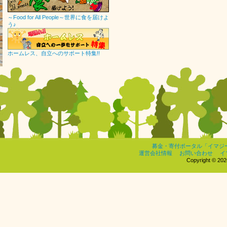
～Food for All People～世界に食を届けよ
う♪
ホームレス、自立へのサポート特集!!
募金・寄付ポータル「イマジ
運営会社情報
お問い合わせ
イ
Copyright © 2026