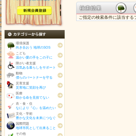
ご指定の検索条件に該当する
カテゴリから探す
環境保護
向き合おう 地球のSOS
こども
温かい愛の手をこの子に
障がい者支援
活気ある暮らしをサポート
動物
僕らのパートナーを守る
災害支援
災害地に笑顔を再び
医療
助かる命を見捨てない
衣・食・住
なにより『心』を温めたい
文化・学術
豊かな文化を未来につなぐ
国際問題
地球市民として出来ること
その他