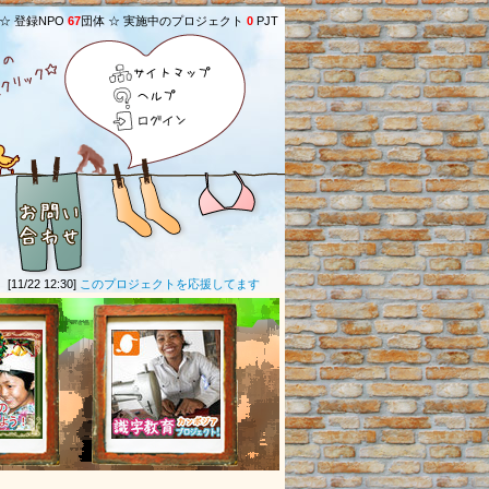
 ☆ 登録NPO
67
団体 ☆ 実施中のプロジェクト
0
PJT
サイトマップ
ヘルプ
ログイン
1/22 12:30]
このプロジェクトを応援してます！！！
(
グリーン
さん) ★
[01/06 23:45]
応