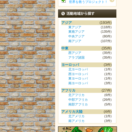
世界を救うプロジェクト！
活動地域から探す
アジア
(193件)
東アジア
(118件)
東南アジア
(135件)
中央アジア
(80件)
南アジア
(107件)
中東
(35件)
西アジア
(35件)
アラブ諸国
(35件)
ヨーロッパ
(3件)
北ヨーロッパ
(1件)
西ヨーロッパ
(1件)
東ヨーロッパ
(1件)
南ヨーロッパ
(3件)
アフリカ
(27件)
北アフリカ
(6件)
中部アフリカ
(26件)
南部アフリカ
(5件)
アメリカ大陸
(4件)
北アメリカ
(1件)
南アメリカ
(3件)