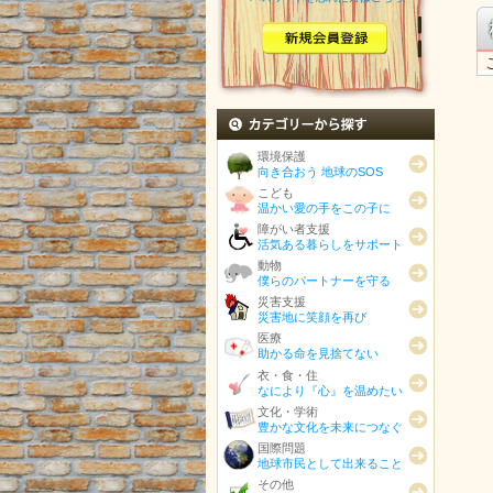
カテゴリから探す
環境保護
向き合おう 地球のSOS
こども
温かい愛の手をこの子に
障がい者支援
活気ある暮らしをサポート
動物
僕らのパートナーを守る
災害支援
災害地に笑顔を再び
医療
助かる命を見捨てない
衣・食・住
なにより『心』を温めたい
文化・学術
豊かな文化を未来につなぐ
国際問題
地球市民として出来ること
その他