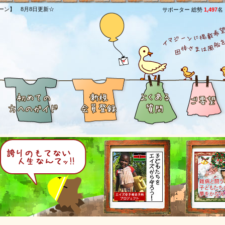
ーン】 8月8日更新☆
サポーター 総勢
1,497
名
[1