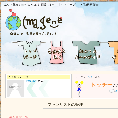
ネット募金でNPO＆NGOを応援しよう！【イマジーン】 8月8日更新☆
ご近所サポーター
ようこそ、
ゲスト
さん
yasuo20
さん
トッチー
さ
メ
ファンリストの管理
募金履歴一覧