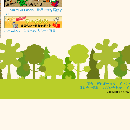
～Food for All People～世界に食を届けよ
う♪
ホームレス、自立へのサポート特集!!
募金・寄付ポータル「イマジ
運営会社情報
お問い合わせ
イ
Copyright © 2026