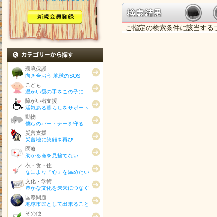
ご指定の検索条件に該当する
カテゴリから探す
環境保護
向き合おう 地球のSOS
こども
温かい愛の手をこの子に
障がい者支援
活気ある暮らしをサポート
動物
僕らのパートナーを守る
災害支援
災害地に笑顔を再び
医療
助かる命を見捨てない
衣・食・住
なにより『心』を温めたい
文化・学術
豊かな文化を未来につなぐ
国際問題
地球市民として出来ること
その他