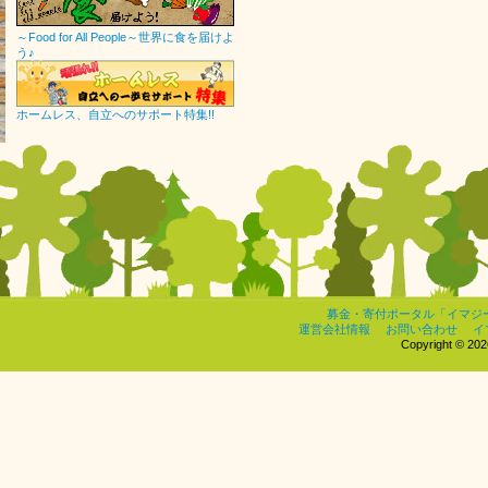
～Food for All People～世界に食を届けよ
う♪
ホームレス、自立へのサポート特集!!
募金・寄付ポータル「イマジ
運営会社情報
お問い合わせ
イ
Copyright © 2026