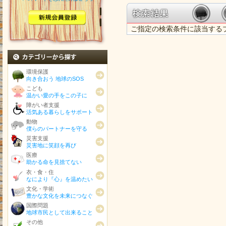
ご指定の検索条件に該当する
カテゴリから探す
環境保護
向き合おう 地球のSOS
こども
温かい愛の手をこの子に
障がい者支援
活気ある暮らしをサポート
動物
僕らのパートナーを守る
災害支援
災害地に笑顔を再び
医療
助かる命を見捨てない
衣・食・住
なにより『心』を温めたい
文化・学術
豊かな文化を未来につなぐ
国際問題
地球市民として出来ること
その他