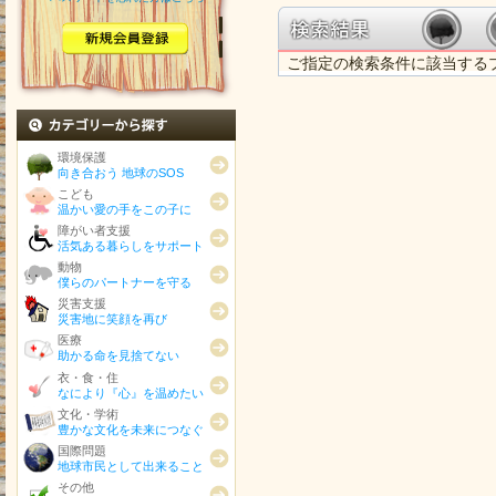
ご指定の検索条件に該当する
カテゴリから探す
環境保護
向き合おう 地球のSOS
こども
温かい愛の手をこの子に
障がい者支援
活気ある暮らしをサポート
動物
僕らのパートナーを守る
災害支援
災害地に笑顔を再び
医療
助かる命を見捨てない
衣・食・住
なにより『心』を温めたい
文化・学術
豊かな文化を未来につなぐ
国際問題
地球市民として出来ること
その他