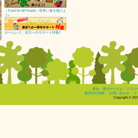
～Food for All People～世界に食を届けよ
う♪
ホームレス、自立へのサポート特集!!
募金・寄付ポータル「イマジ
運営会社情報
お問い合わせ
イ
Copyright © 2026