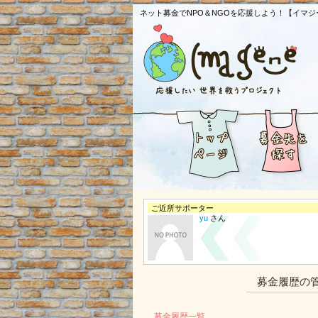
ネット募金でNPO＆NGOを応援しよう！【イマジ
ご近所サポーター
yu
さん
募金履歴の
募金履歴一覧