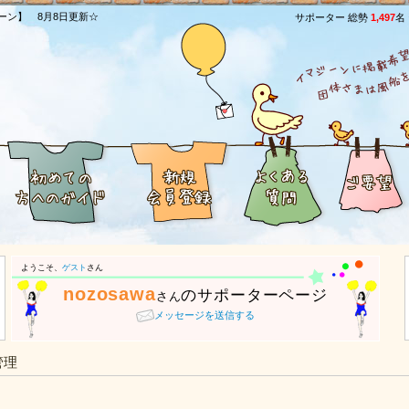
ーン】 8月8日更新☆
サポーター 総勢
1,497
名
ようこそ、
ゲスト
さん
nozosawa
のサポーターページ
さん
メッセージを送信する
管理