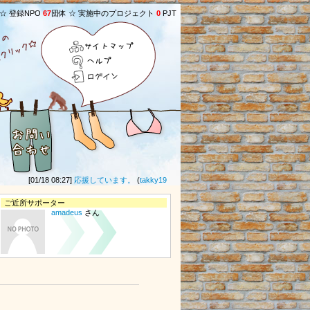
 ☆ 登録NPO
67
団体 ☆ 実施中のプロジェクト
0
PJT
サイトマップ
ヘルプ
ログイン
[01/18 08:27]
応援しています。
(
takky1961
さん) ★
[11/20 10:50]
ひとりじゃない
ご近所サポーター
amadeus
さん