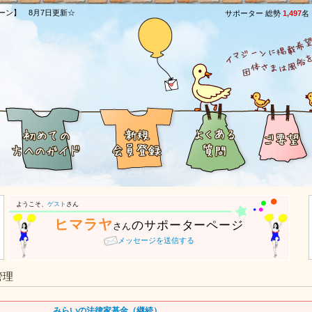
ーン】 8月7日更新☆
サポーター 総勢
1,497
名
ようこそ、
ゲスト
さん
ヒマラヤ
のサポーターページ
さん
メッセージを送信する
管理
みらいの法律家基金（継続）