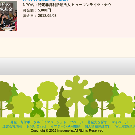
NPO名：
特定非営利活動法人 ヒューマンライツ・ナウ
募金額：
5,000円
募金日：
2012/05/03
募金・寄付ポータル「イマジーン」トップページ
募金先を探す
マイページ
運営会社情報
お問い合わせ
イマジーン利用規約
個人情報保護方針
WEB閲覧環
Copyright © 2026 imagene.jp, All Rights Reserved.