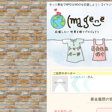
ネット募金でNPO＆NGOを応援しよう！【イマジ
ご近所サポーター
しゃんちゃい
さん
募金履歴の
募金履歴一覧