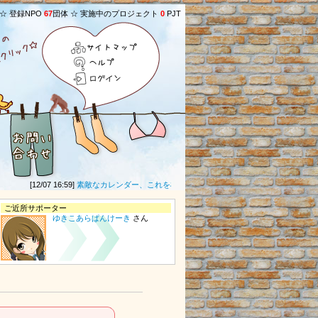
 ☆ 登録NPO
67
団体 ☆ 実施中のプロジェクト
0
PJT
サイトマップ
ヘルプ
ログイン
[12/07 16:59]
素敵なカレンダー、これを机に置いて、一年間やる気モリモリ！ 他の
ご近所サポーター
ゆきこあらぱんけーき
さん