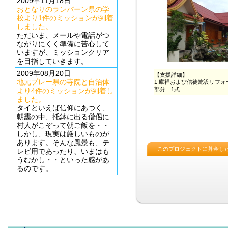
2009年11月18日
おとなりのランパーン県の学
校より1件のミッションが到着
しました。
ただいま、メールや電話がつ
ながりにくく準備に苦心して
いますが、ミッションクリア
を目指していきます。
2009年08月20日
地元プレー県の寺院と自治体
より4件のミッションが到着し
ました。
タイといえば信仰にあつく、
朝靄の中、托鉢に出る僧侶に
村人がこぞって朝ご飯を・・
しかし、現実は厳しいものが
あります。そんな風景も、テ
レビ用であったり、いまはも
うむかし・・といった感があ
るのです。