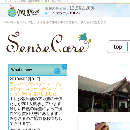
ホーイ・コーン寺院に修繕支援2回目：募金・寄付プロジェクト
12,562,209
現在の募金額：
円
イマジーンTOPへ
NPO法人センスケアは、タイ北部の貧村を中心に世界の子供たちを支援します。
2010年02月01日
ランパーン県パダーン・ウィ
ッタヤ・スクールからのミッ
ション3件を追加しました。
山岳少数民族のアカ族の子供
たちが201人就学しています。
険しい自然の障壁によって慢
性的な貧困状態にあります。
みなさまのご協力をお待ちし
ております。