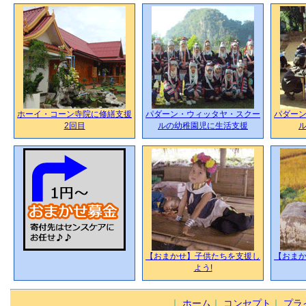
ホーイ・コーン寺院に修繕支援
パダーン・ウィッタヤ・スクー
パダー
2回目
ルの幼稚園児に生活支援
【おまかせ】子供たちを支援し
【おま
よう!
｜
ホーム
｜
コンセプト
｜
プラ