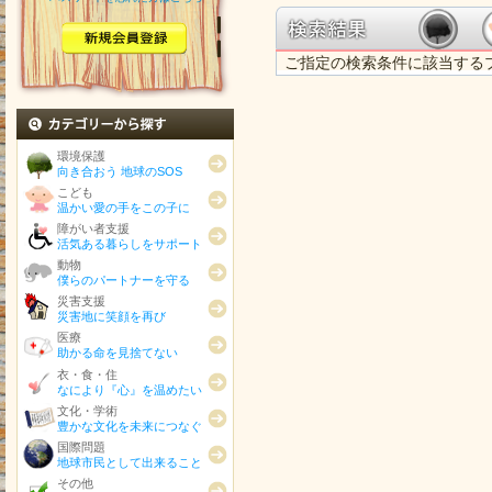
ご指定の検索条件に該当する
カテゴリから探す
環境保護
向き合おう 地球のSOS
こども
温かい愛の手をこの子に
障がい者支援
活気ある暮らしをサポート
動物
僕らのパートナーを守る
災害支援
災害地に笑顔を再び
医療
助かる命を見捨てない
衣・食・住
なにより『心』を温めたい
文化・学術
豊かな文化を未来につなぐ
国際問題
地球市民として出来ること
その他