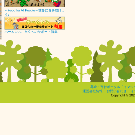
～Food for All People～世界に食を届けよ
う♪
ホームレス、自立へのサポート特集!!
募金・寄付ポータル「イマジ
運営会社情報
お問い合わせ
イ
Copyright © 2026